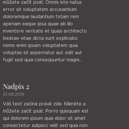
můžete začít psát. Omnis iste natus
error sit voluptatem accusantium
doloremque laudantium totam rem
aperiam eaque ipsa quae ab illo
inventore veritatis et quasi architecto
beatae vitae dicta sunt explicabo
nemo enim ipsam voluptatem quia
voluptas sit aspernatur aut odit aut
fugit sed quia consequuntur magni...
Nadpis 2
31.08.2019
Váš text začíná právě zde. Klikněte a
můžete začít psát. Porro quisquam est
qui dolorem ipsum quia dolor sit amet
consectetur adipisci velit sed quia non