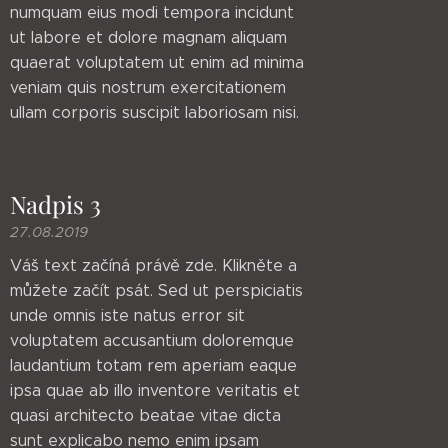
numquam eius modi tempora incidunt
ut labore et dolore magnam aliquam
quaerat voluptatem ut enim ad minima
veniam quis nostrum exercitationem
ullam corporis suscipit laboriosam nisi.
Nadpis 3
27.08.2019
Váš text začíná právě zde. Klikněte a
můžete začít psát. Sed ut perspiciatis
unde omnis iste natus error sit
voluptatem accusantium doloremque
laudantium totam rem aperiam eaque
ipsa quae ab illo inventore veritatis et
quasi architecto beatae vitae dicta
sunt explicabo nemo enim ipsam